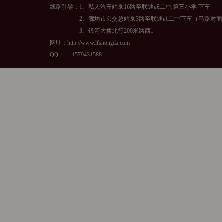
线路引导：1、私人汽车站乘16路至联通或二中,第三小学 下车
2、廊坊市公交总站乘3路至联通或二中下车（马路对面
3、银河大桥北行200米路西。
网址：http://www.lfshongda.com
QQ：
1579431588