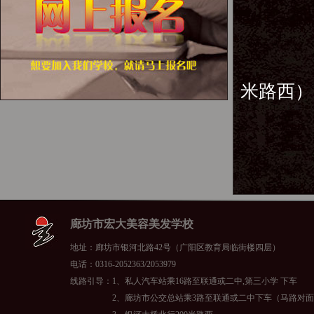
2
3、廊
4、银
米路西）
廊坊市宏大美容美发学校
地址：廊坊市银河北路42号（广阳区教育局临街楼四层）
电话：0316-2052363/2053979
线路引导：1、私人汽车站乘16路至联通或二中,第三小学 下车
2、廊坊市公交总站乘3路至联通或二中下车（马路对面