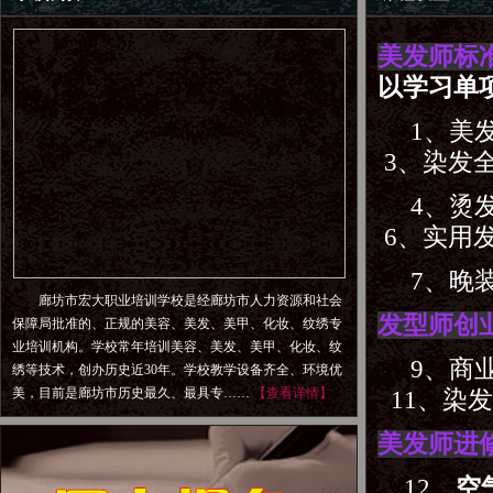
美发师标
以学习单
1、美发
3、染发
4、烫
6、实用
7、晚装
廊坊市宏大职业培训学校是经廊坊市人力资源和社会
发型师创
保障局批准的、正规的美容、美发、美甲、化妆、纹绣专
业培训机构。学校常年培训美容、美发、美甲、化妆、纹
9、商业
绣等技术，创办历史近30年。学校教学设备齐全、环境优
美，目前是廊坊市历史最久、最具专……
【查看详情】
11、染
美发师进
12、
空