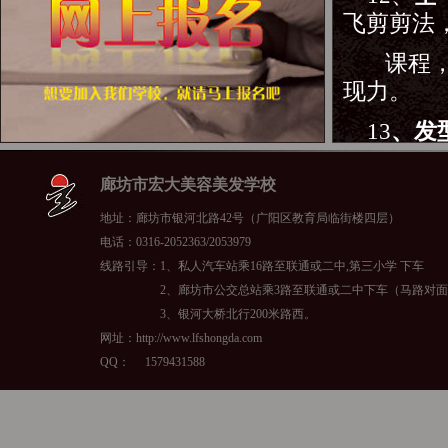
飞剪剪法
课
程
现力。
13
、发
程针对不
廊坊市宏大美容美发学校
性
计
地址：廊坊市银河北路42号（广阳区教育局临街楼四层）
14、
沙
电话：0316-2052363/2053979
称度等方
线路引导：1、私人汽车站乘16路至联通或二中,第三小学 下车
2、廊坊市公交总站乘3路至联通或二中下车（马路对面
称、
3、银河大桥北行200米路西。
网址：http://www.lfshongda.com
15、
发
QQ：
1579431588
妆课程、
课
程
留校。