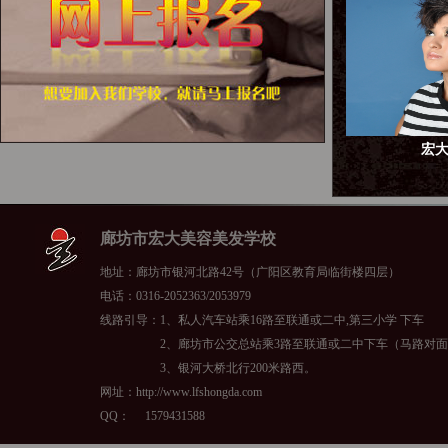
宏
廊坊市宏大美容美发学校
地址：廊坊市银河北路42号（广阳区教育局临街楼四层）
电话：0316-2052363/2053979
线路引导：1、私人汽车站乘16路至联通或二中,第三小学 下车
2、廊坊市公交总站乘3路至联通或二中下车（马路对面
3、银河大桥北行200米路西。
网址：http://www.lfshongda.com
QQ：
1579431588