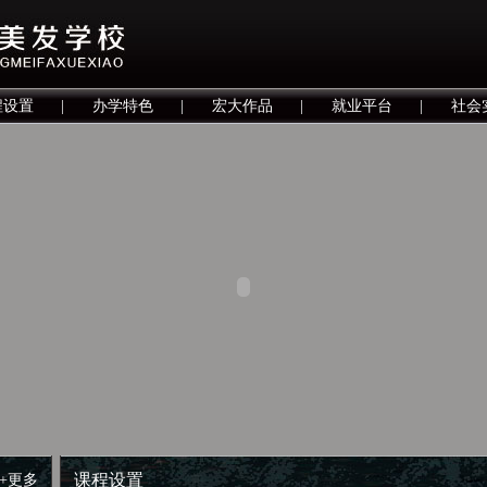
程设置
|
办学特色
|
宏大作品
|
就业平台
|
社会
课程设置
+更多