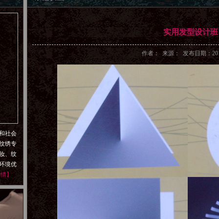
实用发型设计班
作者： 来源： 发布日期：2013/
和社会
纹绣专
妆、纹
环境优
详情】