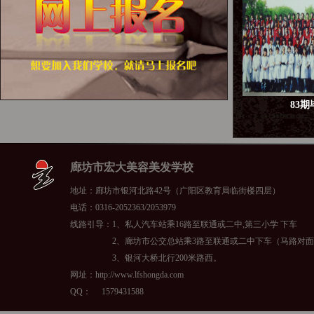
83
廊坊市宏大美容美发学校
地址：廊坊市银河北路42号（广阳区教育局临街楼四层）
电话：0316-2052363/2053979
线路引导：1、私人汽车站乘16路至联通或二中,第三小学 下车
2、廊坊市公交总站乘3路至联通或二中下车（马路对面
3、银河大桥北行200米路西。
网址：http://www.lfshongda.com
QQ：
1579431588