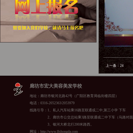
上一条：
24
廊坊市宏大美容美发学校
地址：廊坊市银河北路42号（广阳区教育局临街楼四层）
电话：0316-2052363/2053979
线路引导：1、私人汽车站乘16路至联通或二中,第三小学 下车
2、廊坊市公交总站乘3路至联通或二中下车（马路对面
3、银河大桥北行200米路西。
网址：http://www.lfshongda.com