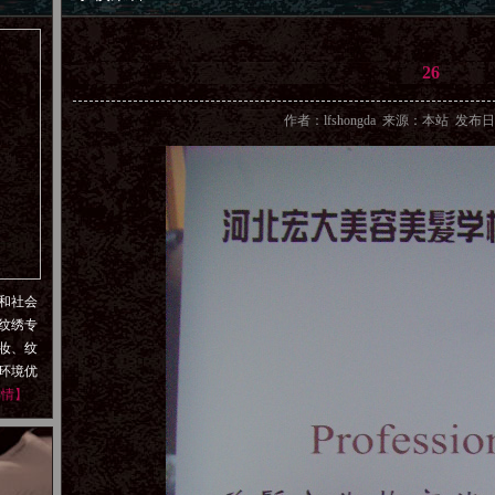
26
作者：lfshongda 来源：本站 发布日期
和社会
纹绣专
妆、纹
环境优
详情】