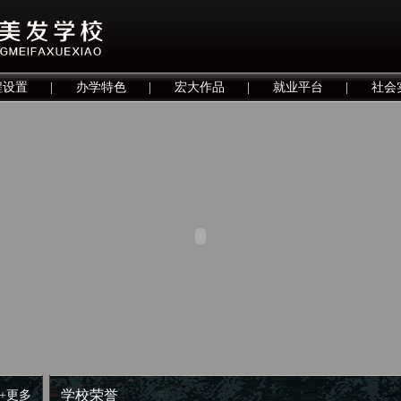
程设置
|
办学特色
|
宏大作品
|
就业平台
|
社会
学校荣誉
+更多